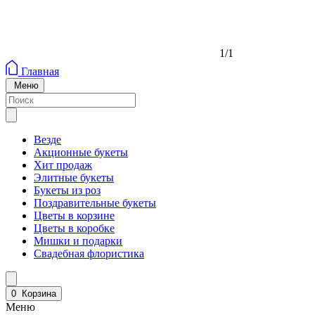
1/1
Главная
Меню
Везде
Акционные букеты
Хит продаж
Элитные букеты
Букеты из роз
Поздравительные букеты
Цветы в корзине
Цветы в коробке
Мишки и подарки
Свадебная флористика
0
Корзина
Меню