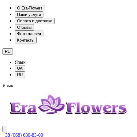
О Era-Flowers
Наши услуги
Оплата и доставка
Отзывы
Фотогалерея
Контакты
RU
Язык
UA
RU
Язык
+38 (068) 680-83-00