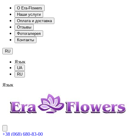
О Era-Flowers
Наши услуги
Оплата и доставка
Отзывы
Фотогалерея
Контакты
RU
Язык
UA
RU
Язык
+38 (068) 680-83-00