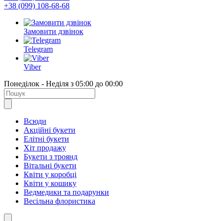
+38 (099) 108-68-68
Замовити дзвінок
Telegram
Viber
Понеділок - Неділя з 05:00 до 00:00
Всюди
Акційні букети
Елітні букети
Хіт продажу
Букети з троянд
Вітальні букети
Квіти у коробці
Квіти у кошику
Ведмедики та подарунки
Весільна флористика