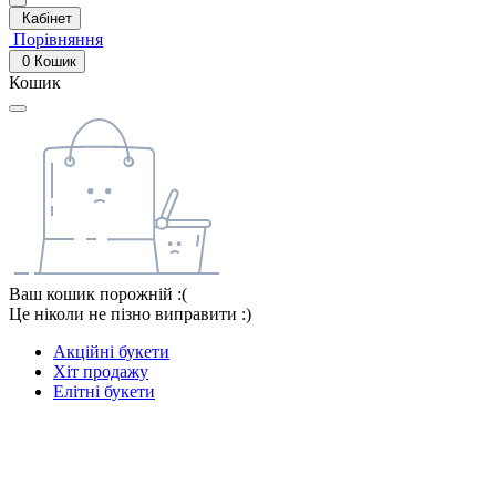
Кабінет
Порівняння
0
Кошик
Кошик
Ваш кошик порожній :(
Це ніколи не пізно виправити :)
Акційні букети
Хіт продажу
Елітні букети