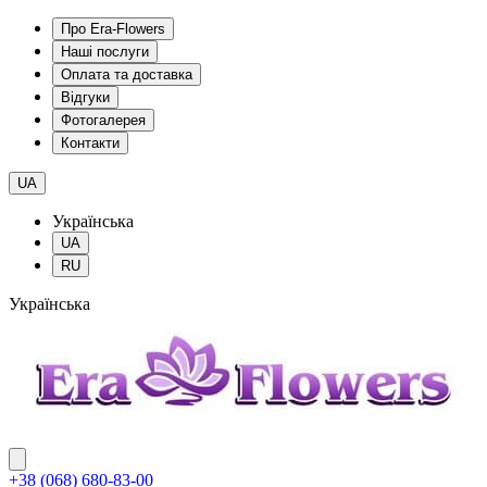
Про Era-Flowers
Наші послуги
Оплата та доставка
Відгуки
Фотогалерея
Контакти
UA
Українська
UA
RU
Українська
+38 (068) 680-83-00