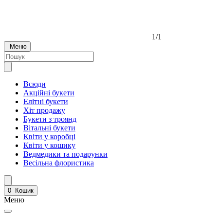
1/1
Меню
Всюди
Акційні букети
Елітні букети
Хіт продажу
Букети з троянд
Вітальні букети
Квіти у коробці
Квіти у кошику
Ведмедики та подарунки
Весільна флористика
0
Кошик
Меню