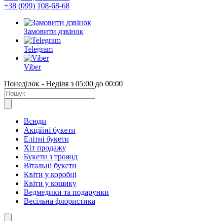
+38 (099) 108-68-68
Замовити дзвінок
Telegram
Viber
Понеділок - Неділя з 05:00 до 00:00
Всюди
Акційні букети
Елітні букети
Хіт продажу
Букети з троянд
Вітальні букети
Квіти у коробці
Квіти у кошику
Ведмедики та подарунки
Весільна флористика