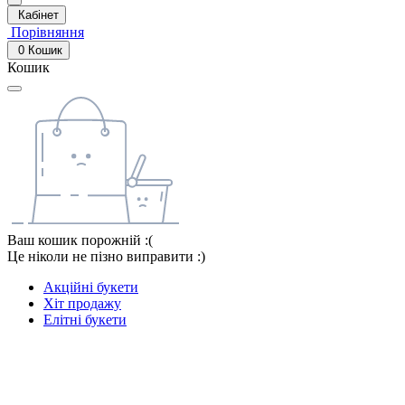
Кабінет
Порівняння
0
Кошик
Кошик
Ваш кошик порожній :(
Це ніколи не пізно виправити :)
Акційні букети
Хіт продажу
Елітні букети