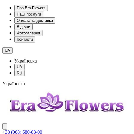
Про Era-Flowers
Наші послуги
Оплата та доставка
Відгуки
Фотогалерея
Контакти
UA
Українська
UA
RU
Українська
+38 (068) 680-83-00