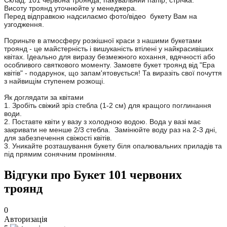
Склад: 101 червона троянда, пакувальний папір, стрічка.
Висоту троянд уточнюйте у менеджера.
Перед відправкою надсилаємо фото/відео букету Вам на
узгодження.
Пориньте в атмосферу розкішної краси з нашими букетами
троянд - це майстерність і вишуканість втілені у найкрасивіших
квітах. Ідеально для виразу безмежного кохання, вдячності або
особливого святкового моменту. Замовте букет троянд від "Ера
квітів" - подарунок, що запам'ятовується! Та виразіть свої почуття
з найвищім ступенем розкощі.
Як доглядати за квітами
1. Зробіть свіжий зріз стебла (1-2 см) для кращого поглинання
води.
2. Поставте квіти у вазу з холодною водою. Вода у вазі має
закривати не менше 2/3 стебла. Замінюйте воду раз на 2-3 дні,
для забезпечення свіжості квітів.
3. Уникайте розташування букету біля опалювальних приладів та
під прямим сонячним промінням.
Відгуки про Букет 101 червоних
троянд
0
Авторизація