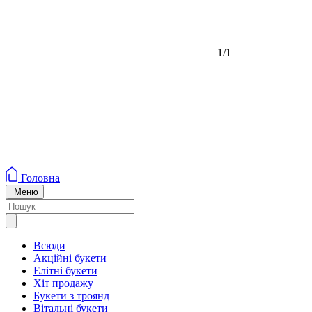
1/1
Головна
Меню
Всюди
Акційні букети
Елітні букети
Хіт продажу
Букети з троянд
Вітальні букети