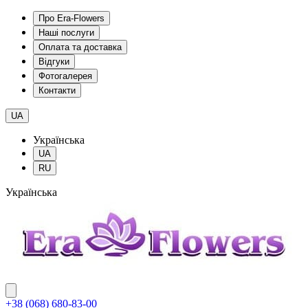
Про Era-Flowers
Наші послуги
Оплата та доставка
Відгуки
Фотогалерея
Контакти
UA
Українська
UA
RU
Українська
+38 (068) 680-83-00