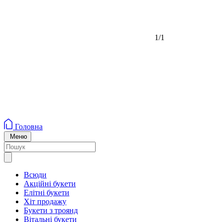
1/1
Головна
Меню
Всюди
Акційні букети
Елітні букети
Хіт продажу
Букети з троянд
Вітальні букети