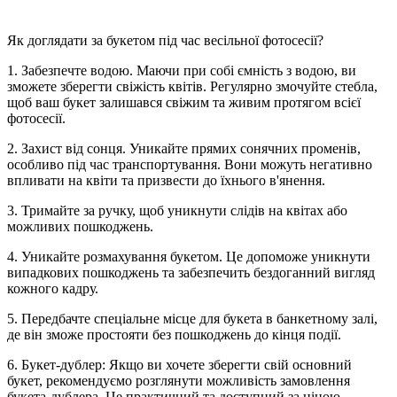
Як доглядати за букетом під час весільної фотосесії?
1. Забезпечте водою. Маючи при собі ємність з водою, ви
зможете зберегти свіжість квітів. Регулярно змочуйте стебла,
щоб ваш букет залишався свіжим та живим протягом всієї
фотосесії.
2. Захист від сонця. Уникайте прямих сонячних променів,
особливо під час транспортування. Вони можуть негативно
впливати на квіти та призвести до їхнього в'янення.
3. Тримайте за ручку, щоб уникнути слідів на квітах або
можливих пошкоджень.
4. Уникайте розмахування букетом. Це допоможе уникнути
випадкових пошкоджень та забезпечить бездоганний вигляд
кожного кадру.
5. Передбачте спеціальне місце для букета в банкетному залі,
де він зможе простояти без пошкоджень до кінця події.
6. Букет-дублер: Якщо ви хочете зберегти свій основний
букет, рекомендуємо розглянути можливість замовлення
букета-дублера. Це практичний та доступний за ціною