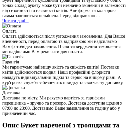
Букет нареченої з кушовими трояндами та еустомою у білих
тонах.Склад букету може бути незначно змінений в залежності
від сезонності та наявності квітів. Але форма та кольорова
гамма залишиться незмінена.Перед відправкою ...
Читати далі...
Оплата
Оплата здійснюється після узгодження замовлення. Для Вашої
впевненості, перед оплатою та відправкою ми надсилаємо
Вам фото/відео замовлення. Після затвердження замовлення
ми надішлимо Вам реквізити для оплати.
Гарантія
Ми гарантуємо найвищу якість та свіжість квітів! Поставки
квітів здійснюються щодня. Наші професійні флористи
нададуть індивідуальний підхід та сервіс на вищому рівні. А
кур'єрська служба забезпечить швидку та своєчасну доставку.
Доставка
Доставка по місту. Ми рахуємо вартість за тарифами
перевізника – зручно та прозоро. Доставка доступна щодня з
07:00 до 23:00. Доставимо Ваше замовлення за годину або у
призначений час.
Опис Букет нареченої з трояндами та