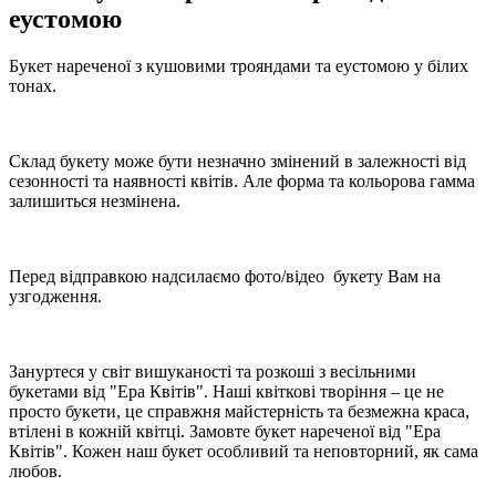
еустомою
Букет нареченої з кушовими трояндами та еустомою у білих
тонах.
Склад букету може бути незначно змінений в залежності від
сезонності та наявності квітів. Але форма та кольорова гамма
залишиться незмінена.
Перед відправкою надсилаємо фото/відео букету Вам на
узгодження.
Зануртеся у світ вишуканості та розкоші з весільними
букетами від "Ера Квітів". Наші квіткові творіння – це не
просто букети, це справжня майстерність та безмежна краса,
втілені в кожній квітці. Замовте букет нареченої від "Ера
Квітів". Кожен наш букет особливий та неповторний, як сама
любов.