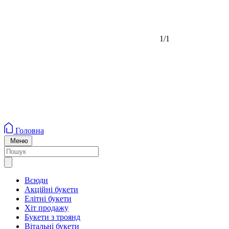
1/1
Головна
Меню
Всюди
Акційні букети
Елітні букети
Хіт продажу
Букети з троянд
Вітальні букети