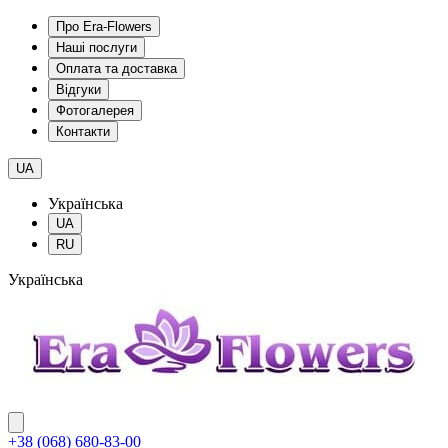
Про Era-Flowers
Наші послуги
Оплата та доставка
Відгуки
Фотогалерея
Контакти
UA
Українська
UA
RU
Українська
+38 (068) 680-83-00