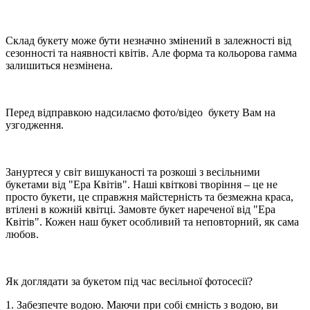
Склад букету може бути незначно змінений в залежності від
сезонності та наявності квітів. Але форма та кольорова гамма
залишиться незмінена.
Перед відправкою надсилаємо фото/відео букету Вам на
узгодження.
Зануртеся у світ вишуканості та розкоші з весільними
букетами від "Ера Квітів". Наші квіткові творіння – це не
просто букети, це справжня майстерність та безмежна краса,
втілені в кожній квітці. Замовте букет нареченої від "Ера
Квітів". Кожен наш букет особливий та неповторний, як сама
любов.
Як доглядати за букетом під час весільної фотосесії?
1. Забезпечте водою. Маючи при собі ємність з водою, ви