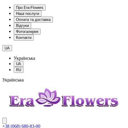
Про Era-Flowers
Наші послуги
Оплата та доставка
Відгуки
Фотогалерея
Контакти
UA
Українська
UA
RU
Українська
+38 (068) 680-83-00