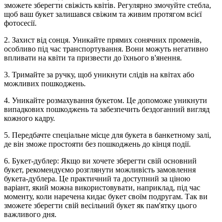
зможете зберегти свіжість квітів. Регулярно змочуйте стебла,
щоб ваш букет залишався свіжим та живим протягом всієї
фотосесії.
2. Захист від сонця. Уникайте прямих сонячних променів,
особливо під час транспортування. Вони можуть негативно
впливати на квіти та призвести до їхнього в'янення.
3. Тримайте за ручку, щоб уникнути слідів на квітах або
можливих пошкоджень.
4. Уникайте розмахування букетом. Це допоможе уникнути
випадкових пошкоджень та забезпечить бездоганний вигляд
кожного кадру.
5. Передбачте спеціальне місце для букета в банкетному залі,
де він зможе простояти без пошкоджень до кінця події.
6. Букет-дублер: Якщо ви хочете зберегти свій основний
букет, рекомендуємо розглянути можливість замовлення
букета-дублера. Це практичний та доступний за ціною
варіант, який можна використовувати, наприклад, під час
моменту, коли наречена кидає букет своїм подругам. Так ви
зможете зберегти свій весільний букет як пам'ятку цього
важливого дня.