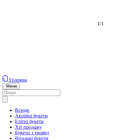
1/1
Головна
Меню
Всюди
Акційні букети
Елітні букети
Хіт продажу
Букети з троянд
Вітальні букети