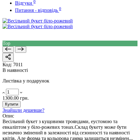
0
Відгуки
0
Питання - відповідь
Top
Код:
7011
В наявності
Листівка у подарунок
1300.00 грн.
Купити
Знайшли дешевше?
Опис
Весільний букет з кущовими трояндами, еустомою та
евкаліптом у біло-рожевих тонах.Склад букету може бути
незначно змінений в залежності від сезонності та наявності
квітів. Але форма та кольорова гамма залишиться незмінен...